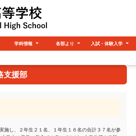
学科情報
各部より
入試・体験入学
リゾート観光科
オフィスビジネス科
ビジネスマルチメディア
情報システム科
進路支援部
生活支援部
保健・教育相談
事務部
入試情報
体験入学
科
路支援部
を実施し、２年生２１名、１年生１６名の合計３７名が参