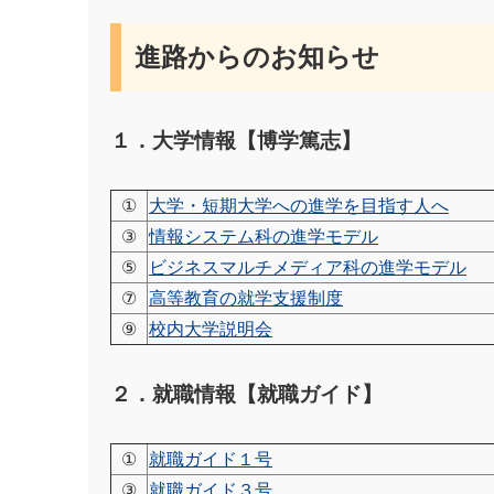
進路からのお知らせ
１．大学情報【博学篤志】
①
大学・短期大学への進学を目指す人へ
③
情報システム科の進学モデル
⑤
ビジネスマルチメディア科の進学モデル
⑦
高等教育の就学支援制度
⑨
校内大学説明会
２．就職情報【就職ガイド】
①
就職ガイド１号
③
就職ガイド３号