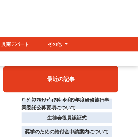
具商デパート
その他
部活動
台風等自然災害時の対応
証明書の発行
最近の記事
ﾋﾞｼﾞﾈｽﾏﾙﾁﾒﾃﾞｨｱ科 令和9年度研修旅行事
業委託公募要項について
生徒会役員認証式
奨学のための給付金申請案内について