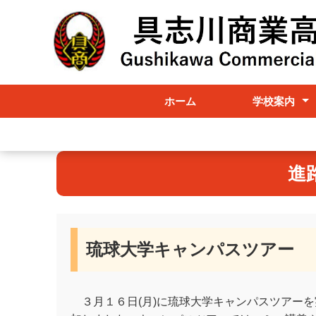
ホーム
学校案内
学校案内
行事計画
検定実施要項
進
琉球大学キャンパスツアー
３月１６日(月)に琉球大学キャンパスツアー