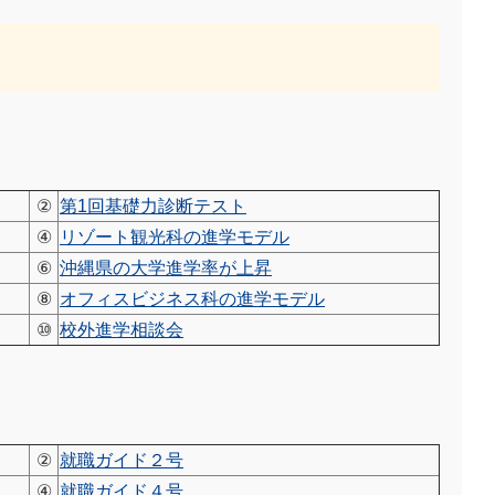
②
第1回基礎力診断テスト
④
リゾート観光科の進学モデル
⑥
沖縄県の大学進学率が上昇
⑧
オフィスビジネス科の進学モデル
⑩
校外進学相談会
②
就職ガイド２号
④
就職ガイド４号