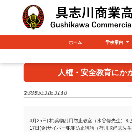
ホーム
学校案内
学校案内
行事計画
検定実施要項
人権・安全教育にか
(
2024年5月17日 17:47
)
4月25日(木)薬物乱用防止教室（水谷修先生）を
17日(金)サイバー犯罪防止講話（荷川取尚志