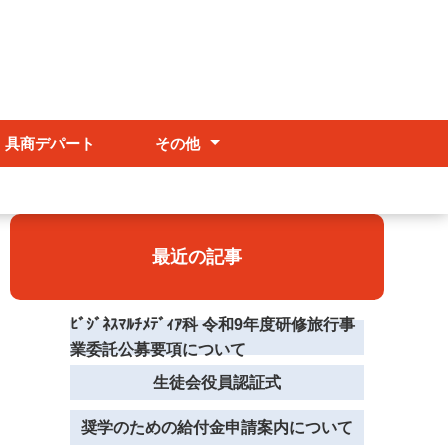
具商デパート
その他
部活動
台風等自然災害時の対応
証明書の発行
最近の記事
ﾋﾞｼﾞﾈｽﾏﾙﾁﾒﾃﾞｨｱ科 令和9年度研修旅行事
業委託公募要項について
生徒会役員認証式
奨学のための給付金申請案内について