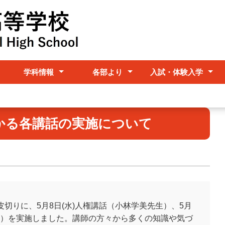
学科情報
各部より
入試・体験入学
リゾート観光科
オフィスビジネス科
ビジネスマルチメディア
情報システム科
進路支援部
生活支援部
保健・教育相談
事務部
入試情報
体験入学
科
かる各講話の実施について
皮切りに、5月8日(水)人権講話（小林学美先生）、5月
先生）を実施しました。講師の方々から多くの知識や気づ